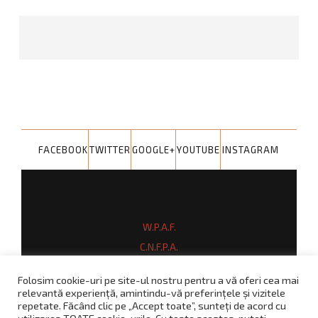
FACEBOOK
TWITTER
GOOGLE+
YOUTUBE
INSTAGRAM
W.P.A.F.
C.N.F.P.A.
A.N.A.D.
Folosim cookie-uri pe site-ul nostru pentru a vă oferi cea mai
M.T.S.
relevantă experiență, amintindu-vă preferințele și vizitele
repetate. Făcând clic pe „Accept toate”, sunteți de acord cu