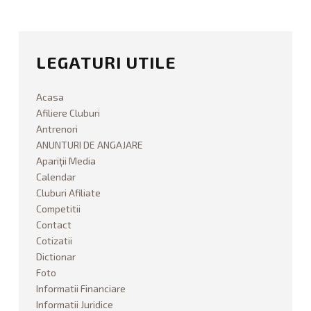
WraiTh
R
COMPETITII
a
p
o
REGULAMENTE COMPETITII
LEGATURI UTILE
a
r
AFILIERE CLUBURI
t
Acasa
e
Afiliere Cluburi
LEGITIMARE SPORTIVI
A
Antrenori
c
ANUNTURI DE ANGAJARE
COTIZATII
t
Apariții Media
i
Calendar
RAPOARTE ACTIVITATE
v
Cluburi Afiliate
i
Competitii
t
INFORMATII JURIDICE
Contact
a
Cotizatii
t
INFORMATII FINANCIARE
Dictionar
e
Foto
01.08.2024
ANUNTURI DE ANGAJARE
Informatii Financiare
Informatii Juridice