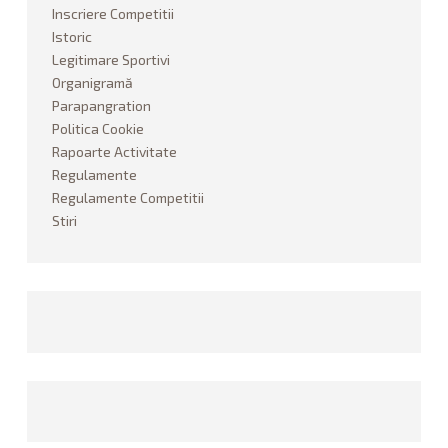
PARAPANGRATION
Inscriere Competitii
Istoric
DICTIONAR
Legitimare Sportivi
Organigramă
ISTORIC
Parapangration
Politica Cookie
Rapoarte Activitate
STIRI
Regulamente
Regulamente Competitii
FOTO
Stiri
CONTACT