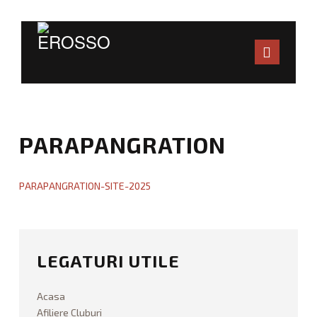
Navig
ACASA
CALENDAR
PARAPANGRATION
CLUBURI AFILIATE
PARAPANGRATION-SITE-2025
DOCUMENTE
WraiTh
P
a
r
ORGANIGRAMĂ
a
LEGATURI UTILE
p
REGULAMENTE
a
n
Acasa
ANTRENORI
g
Afiliere Cluburi