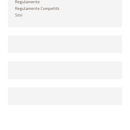
Regulamente
PARAPANGRATION
Regulamente Competitii
Stiri
DICTIONAR
ISTORIC
STIRI
FOTO
CONTACT