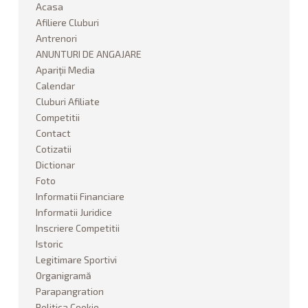
Acasa
COMPETITII
Afiliere Cluburi
Antrenori
REGULAMENTE COMPETITII
ANUNTURI DE ANGAJARE
Apariții Media
AFILIERE CLUBURI
Calendar
Cluburi Afiliate
LEGITIMARE SPORTIVI
Competitii
Contact
Cotizatii
COTIZATII
Dictionar
Foto
RAPOARTE ACTIVITATE
Informatii Financiare
Informatii Juridice
INFORMATII JURIDICE
Inscriere Competitii
Istoric
INFORMATII FINANCIARE
Legitimare Sportivi
Organigramă
ANUNTURI DE ANGAJARE
Parapangration
Politica Cookie