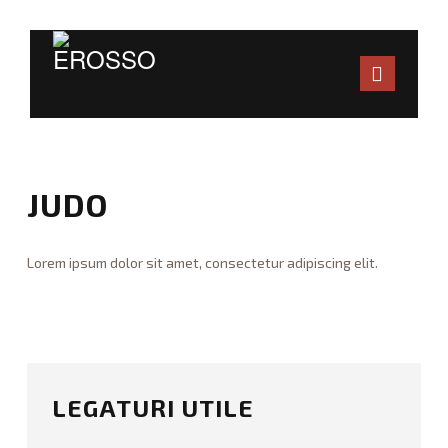
Navig
ACASA
CALENDAR
JUDO
CLUBURI AFILIATE
Lorem ipsum dolor sit amet, consectetur adipiscing elit.
DOCUMENTE
WraiTh
J
ORGANIGRAMĂ
u
d
REGULAMENTE
o
LEGATURI UTILE
08.31.2015
ANTRENORI